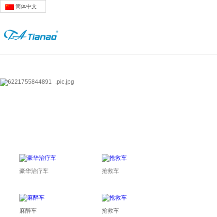
简体中文
豪华治疗车
抢救车
麻醉车
抢救车